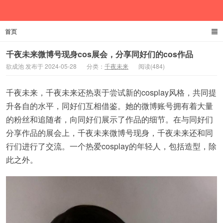
首页
欲成池
千夜未来微博号现身cos展会，分享同好们的cos作品
欲成池 发布于 2024-05-28
分类：
千夜未来
阅读(484)
千夜未来，千夜未来还热衷于尝试新的cosplay风格，共同提
升各自的水平，同好们互相借鉴。她的微博账号拥有着大量
的粉丝和追随者，向同好们展示了作品的细节。在与同好们
分享作品的展会上，千夜未来微博号现身，千夜未来还和同
行们进行了交流。一个热爱cosplay的年轻人，包括造型，除
此之外。