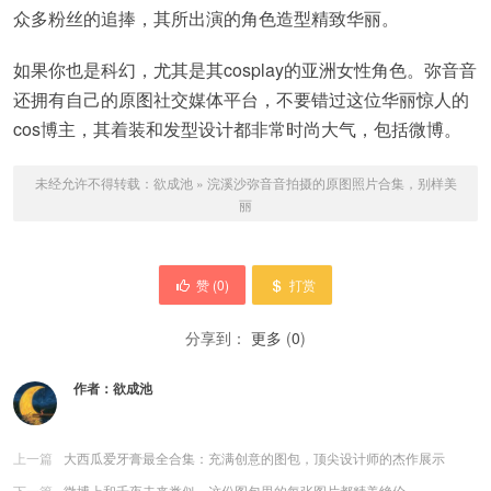
众多粉丝的追捧，其所出演的角色造型精致华丽。
如果你也是科幻，尤其是其cosplay的亚洲女性角色。弥音音
还拥有自己的原图社交媒体平台，不要错过这位华丽惊人的
cos博主，其着装和发型设计都非常时尚大气，包括微博。
未经允许不得转载：
欲成池
»
浣溪沙弥音音拍摄的原图照片合集，别样美
丽
赞 (
0
)
打赏
分享到：
更多
(
0
)
作者：
欲成池
上一篇
大西瓜爱牙膏最全合集：充满创意的图包，顶尖设计师的杰作展示
下一篇
微博上和千夜未来类似，这份图包里的每张图片都精美绝伦