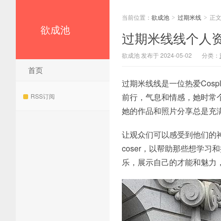
当前位置：
欲成池
过期米线
正
>
>
欲成池
过期米线线个人
欲成池 发布于 2024-05-02
分类：
首页
过期米线线是一位热爱Cos
前行，气息和情感，她时常个
RSS订阅
她的作品和照片分享总是充
让观众们可以感受到他们的
coser，以帮助那些想学
乐，展示自己的才能和魅力