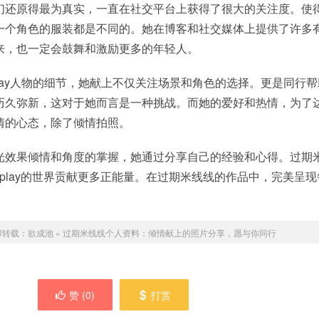
们还原得最为真实，一直在社交平台上获得了很大的关注度。使
一个角色的服装都是不同的。她在博客和社交媒体上提供了许多
来，也一定会鼓舞和激励更多的年轻人。
play人物的细节，她献上不仅关注场景和角色的选择。更是同行
历久弥新，这对于她而言是一种挑战。而她的爱好和热情，为了
情的心态，除了倾情拍照。
光效果倾情和角度的掌握，她通过分享自己的经验和心得。过期
Cosplay的世界贡献更多正能量。在过期米线线的作品中，完美呈
得转载：
欲成池
»
过期米线线个人资料：倾情献上的照片分享，愿与你同行
赞 (
0
)
打赏