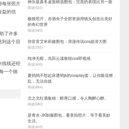
神乐坂真冬桌面精选图包：完美的表现出另一面
得每张照片
阅读(523)
有益的信
极致照片，赤酒央子全部资源用镜头创造出美好
的奇幻世界
阅读(483)
帮助了许多
达到这个目
弥音音艾米莉娅图包：浪漫传说cos超清大图
阅读(355)
纯净无暇，岛田云溪敦煌cos即视感
米线线还经
阅读(400)
现每一个细
夏鸽鸽不想起床透明jk的cosplay套，让你眼花缭
乱，无法自拔
阅读(884)
北之北红酒集锦：醇厚口感，令人陶醉心醉。
阅读(580)
是青水-JK制服图包，看美拍照片，等于看美妙
生活。
阅读(405)