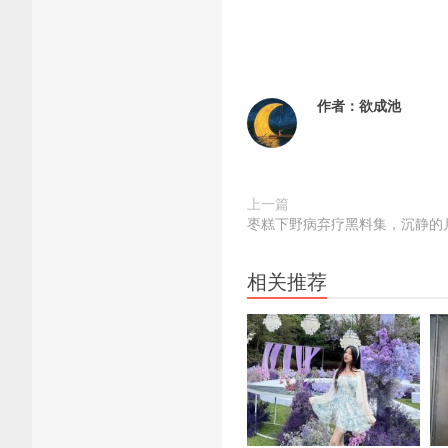
作者：
欲成池
上一篇
枣糕下野病弃疗黑料集，沉静的
相关推荐