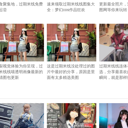
食聚集地，过期米线免费
速来领取过期米线线图集大
更新最全照片，
起尝
全：梦幻cos作品狂欢
图网等你来玩转
裂视觉体验为你呈现，过
这是过期米线没处理过的图
过期米线线连体
米线线喵透明画像最新的
片中最好的分享，原因是里
选，分享最喜欢的C
清图包更新
面有太多精选美图
瞬间，就是那样