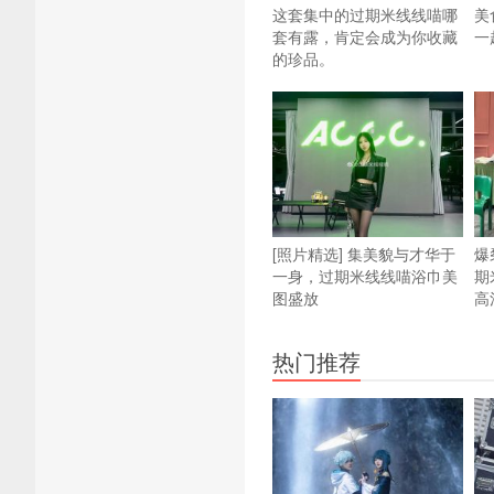
这套集中的过期米线线喵哪
美
套有露，肯定会成为你收藏
一
的珍品。
[照片精选] 集美貌与才华于
爆
一身，过期米线线喵浴巾美
期
图盛放
高
热门推荐