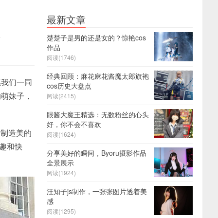
最新文章
行
楚楚子是男的还是女的？惊艳cos
作品
阅读(1746)
经典回顾：麻花麻花酱魔太郎旗袍
愿我们一同
cos历史大盘点
的萌妹子，
阅读(2415)
眼酱大魔王精选：无数粉丝的心头
好，你不会不喜欢
个制造美的
阅读(1624)
乐趣和快
分享美好的瞬间，Byoru摄影作品
全景展示
阅读(1924)
汪知子js制作，一张张图片透着美
感
阅读(1295)