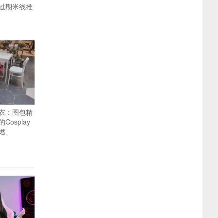
过期米线推
衣：图包精
osplay
燃