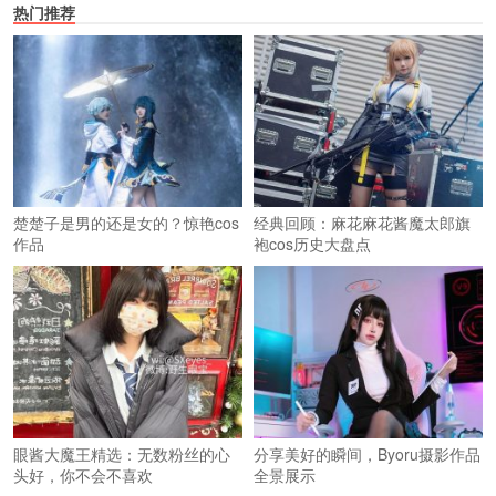
热门推荐
楚楚子是男的还是女的？惊艳cos
经典回顾：麻花麻花酱魔太郎旗
作品
袍cos历史大盘点
眼酱大魔王精选：无数粉丝的心
分享美好的瞬间，Byoru摄影作品
头好，你不会不喜欢
全景展示