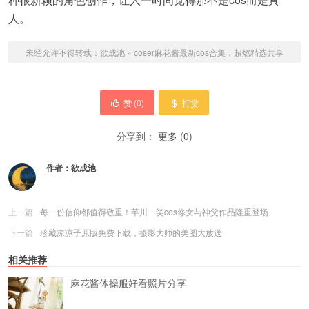
人。
未经允许不得转载：
欲成池
»
coser麻花酱最新cos合集，超燃精选共享
赞 (
0
)
打赏
分享到：
更多
(
0
)
作者：
欲成池
上一篇
每一份信仰都值得敬重！芊川一笑cos修女与神父作品隆重登场
下一篇
珍藏凉凉子原版免费下载，摄影大师的美图大放送
相关推荐
麻花酱体操服好看照片分享