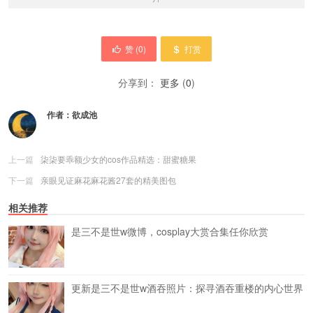
赞 (
0
)
打赏
分享到：
更多
(
0
)
作者：
欲成池
上一篇
柒柒要乖额少女的cos作品精选：甜蜜糖果
下一篇
亲眼见证麻花麻花酱27套的精美图包
相关推荐
是三不是世w微博，cosplay大赏合集任你欣赏
更新是三不是世w酒吞照片：探寻酒吞重楼的内心世界