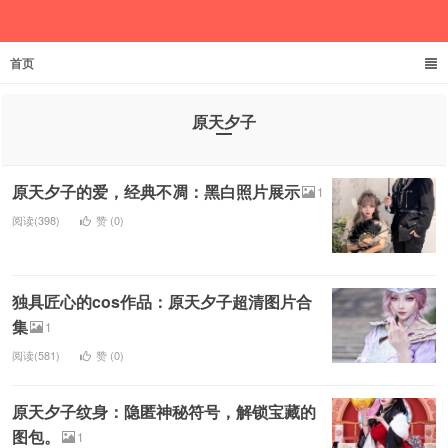
首页
欲成池
原天夕子
原天夕子的爱，经典不凋：黑白照片展示
1
阅读(398)
赞 (
0
)
独具匠心的cos作品：原天夕子超清图片合
集
1
阅读(581)
赞 (
0
)
原天夕子纹身：隐匿神秘符号，解锁宝藏的
图包。
1