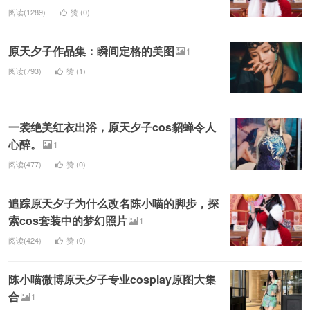
阅读(1289)
赞 (
0
)
原天夕子作品集：瞬间定格的美图
1
阅读(793)
赞 (
1
)
一袭绝美红衣出浴，原天夕子cos貂蝉令人
心醉。
1
阅读(477)
赞 (
0
)
追踪原天夕子为什么改名陈小喵的脚步，探
索cos套装中的梦幻照片
1
阅读(424)
赞 (
0
)
陈小喵微博原天夕子专业cosplay原图大集
合
1