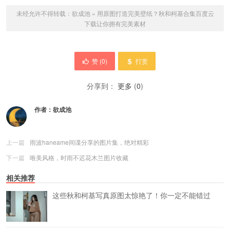
未经允许不得转载：
欲成池
»
用原图打造完美壁纸？秋和柯基合集百度云
下载让你拥有完美素材
赞 (
0
)
打赏
分享到：
更多
(
0
)
作者：
欲成池
上一篇
雨波haneame间谍分享的图片集，绝对精彩
下一篇
唯美风格，时雨不迟花木兰图片收藏
相关推荐
这些秋和柯基写真原图太惊艳了！你一定不能错过