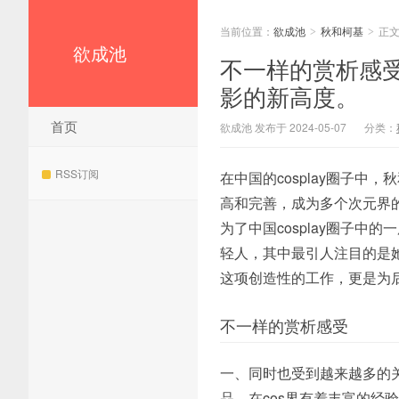
当前位置：
欲成池
秋和柯基
正
>
>
欲成池
不一样的赏析感受
影的新高度。
首页
欲成池 发布于 2024-05-07
分类：
RSS订阅
在中国的cosplay圈子
高和完善，成为多个次元界的
为了中国cosplay圈子
轻人，其中最引人注目的是她的
这项创造性的工作，更是为
不一样的赏析感受
一、同时也受到越来越多的
品。在cos界有着丰富的经