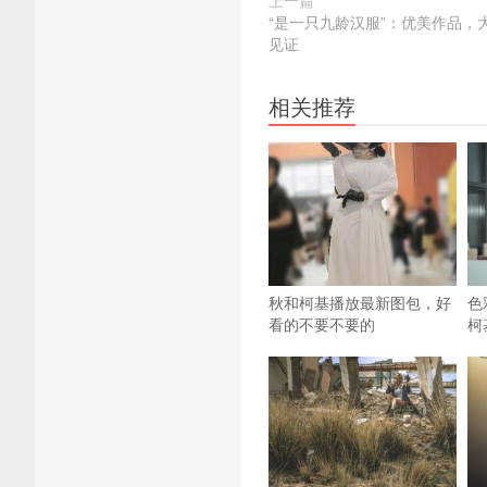
上一篇
“是一只九龄汉服”：优美作品，
见证
相关推荐
秋和柯基播放最新图包，好
色
看的不要不要的
柯