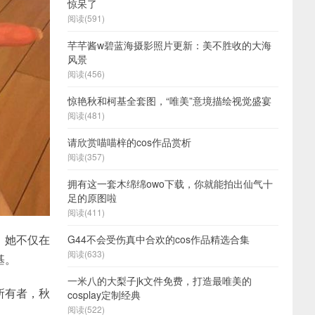
惊呆了
阅读(591)
芊芊酱w碧蓝海摄影照片更新：美不胜收的大海
风景
阅读(456)
惊艳秋和柯基全套图，“唯美”意境描绘视觉盛宴
阅读(481)
请欣赏喵喵梓的cos作品赏析
阅读(357)
拥有这一套木绵绵owo下载，你就能拍出仙气十
足的原图啦
阅读(411)
。她不仅在
G44不会受伤真中合欢的cos作品精选合集
阅读(633)
基。
一米八的大梨子jk文件免费，打造最唯美的
所有者，秋
cosplay定制经典
阅读(522)