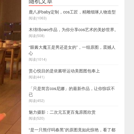
随机文章
鹿八岁baby定制，cos工匠，精雕细琢人物造型
阅读(1063)
木绵绵owo作品，为你分享cos艺术的美妙世界。
阅读(508)
“眼酱大魔王是男还是女的”，一组原图，震撼人
心
阅读(1014)
赏心悦目的是依酱呀运动美图图包奉上
阅读(441)
「只是简言cos尼娜」的最新作品，让你惊叹不
已
阅读(452)
魅力摄影：二次元五更百鬼原图欣赏
阅读(520)
“是一只熊仔吗春黑”的原图竟如此惊艳，看了都