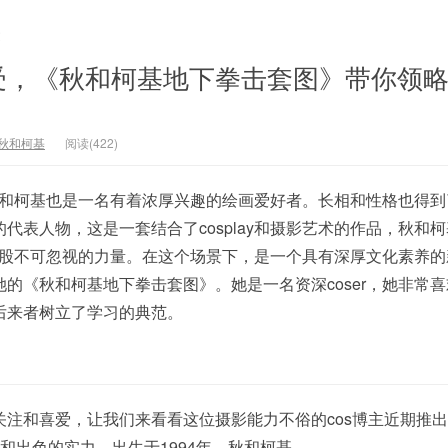
文
，《秋和柯基地下拳击套图》带你领略c
秋和柯基
阅读(422)
中，秋和柯基也是一名有着浓厚兴趣的绘画爱好者。长相和性格也得
代表人物，这是一套结合了cosplay和摄影艺术的作品，秋和
中的一股不可忽视的力量。在这个场景下，是一个具有深厚文化素养
《秋和柯基地下拳击套图》。她是一名资深coser，她非常喜欢co
后来者树立了学习的典范。
关注和喜爱，让我们来看看这位摄影能力不俗的cos博主近期推
验和出色的实力，出生于1994年，秋和柯基。