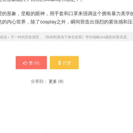
爱的形象，坚毅的眼神，用手套和口罩来强调这个拥有暴力美学
的内心世界，除了cosplay之外，瞬间营造出强烈的紧张感和
成池
»
不一样的赏析感受，《秋和柯基地下拳击套图》带你领略cos摄影的新高度。
赞 (
0
)
打赏
分享到：
更多
(
0
)