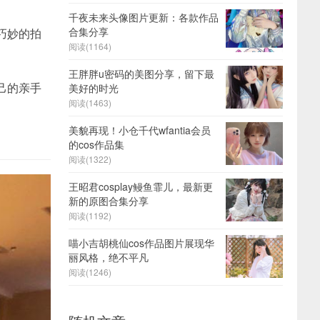
千夜未来头像图片更新：各款作品
合集分享
巧妙的拍
阅读(1164)
。
王胖胖u密码的美图分享，留下最
己的亲手
美好的时光
阅读(1463)
美貌再现！小仓千代wfantia会员
的cos作品集
阅读(1322)
王昭君cosplay鳗鱼霏儿，最新更
新的原图合集分享
阅读(1192)
喵小吉胡桃仙cos作品图片展现华
丽风格，绝不平凡
阅读(1246)