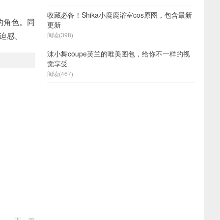
收藏必备！Shika小鹿鹿浴室cos原图，包含最新
的角色。同
更新
压迫感。
阅读(398)
沫小舞coupe芙兰的唯美图包，给你不一样的视
觉享受
阅读(467)