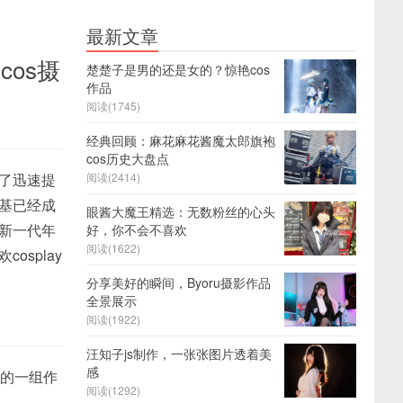
最新文章
os摄
楚楚子是男的还是女的？惊艳cos
作品
阅读(1745)
经典回顾：麻花麻花酱魔太郎旗袍
cos历史大盘点
到了迅速提
阅读(2414)
柯基已经成
眼酱大魔王精选：无数粉丝的心头
的新一代年
好，你不会不喜欢
阅读(1622)
splay
分享美好的瞬间，Byoru摄影作品
全景展示
阅读(1922)
汪知子js制作，一张张图片透着美
感
出的一组作
阅读(1292)