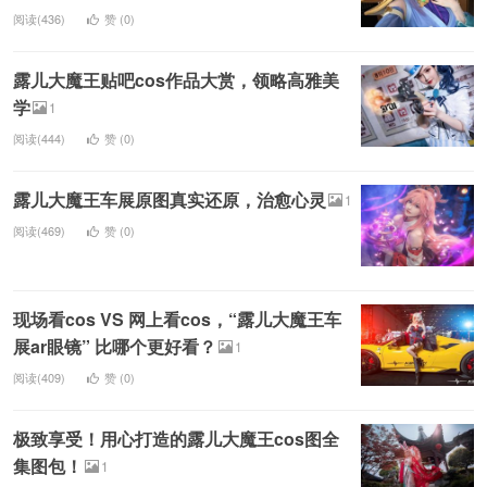
阅读(436)
赞 (
0
)
露儿大魔王贴吧cos作品大赏，领略高雅美
学
1
阅读(444)
赞 (
0
)
露儿大魔王车展原图真实还原，治愈心灵
1
阅读(469)
赞 (
0
)
现场看cos VS 网上看cos，“露儿大魔王车
展ar眼镜” 比哪个更好看？
1
阅读(409)
赞 (
0
)
极致享受！用心打造的露儿大魔王cos图全
集图包！
1