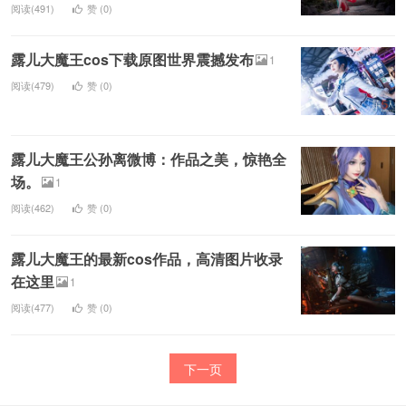
阅读(491)
赞 (
0
)
露儿大魔王cos下载原图世界震撼发布
1
阅读(479)
赞 (
0
)
露儿大魔王公孙离微博：作品之美，惊艳全
场。
1
阅读(462)
赞 (
0
)
露儿大魔王的最新cos作品，高清图片收录
在这里
1
阅读(477)
赞 (
0
)
下一页