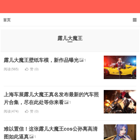
首页
欲成池
露儿大魔王
露儿大魔王壁纸车模，新作品曝光
1
阅读(565)
赞 (
0
)
上海车展露儿大魔王真名发布最新的汽车照
片合集，尽在此处等你来看
1
阅读(474)
赞 (
0
)
难以置信！这张露儿大魔王cos公孙离高清
图如此逼真
1