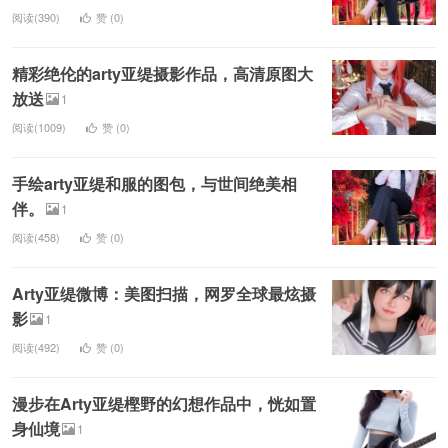
阅读(390)
赞 (
0
)
精彩绝伦的arty亚缇摄影作品，高清原图大
放送
1
阅读(1009)
赞 (
0
)
手绘arty亚缇和服的图包，与世间绝美相
伴。
1
阅读(458)
赞 (
0
)
Arty亚缇微博：美图扫描，网罗全球最炫摄
影
1
阅读(492)
赞 (
0
)
漫步在Arty亚缇樫野的幻想作品中，恍如置
身仙境
1