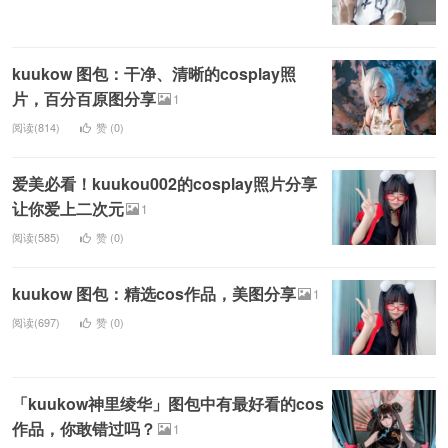
kuukow 图包：干净、清晰的cosplay照
片，百分百原图分享
1
阅读(814)
赞 (
0
)
爱美必看！kuukou002的cosplay照片分享
让你爱上二次元
1
阅读(585)
赞 (
0
)
kuukow 图包：精选cos作品，美图分享
1
阅读(697)
赞 (
0
)
「kuukow神里绫华」图包中有最好看的cos
作品，你敢错过吗？
1