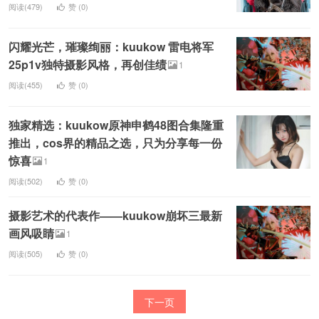
阅读(479)
赞 (
0
)
闪耀光芒，璀璨绚丽：kuukow 雷电将军
25p1v独特摄影风格，再创佳绩
1
阅读(455)
赞 (
0
)
独家精选：kuukow原神申鹤48图合集隆重
推出，cos界的精品之选，只为分享每一份
惊喜
1
阅读(502)
赞 (
0
)
摄影艺术的代表作——kuukow崩坏三最新
画风吸睛
1
阅读(505)
赞 (
0
)
下一页