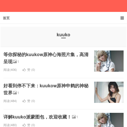
首页
欲成池
kuuko
等你探秘的kuukow原神心海照片集，高清
呈现
1
阅读(406)
赞 (
0
)
好看到停不下来：kuukow原神申鹤的神秘
世界
1
阅读(484)
赞 (
0
)
详解kuuko派蒙图包，欢迎收藏！
1
阅读(480)
赞 (
0
)