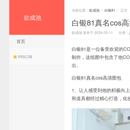
当前位置：
欲成池
白银81
正文
>
>
欲成池
白银81真名co
欲成池 发布于 2024-05-11
分类：
首页
白银81是一位备受欢迎的C
制作，这组图中包含了他C
RSS订阅
出。
白银81真名cos高清图包
1、让人感受到他的积极向上
和道具都经过精心打造，化