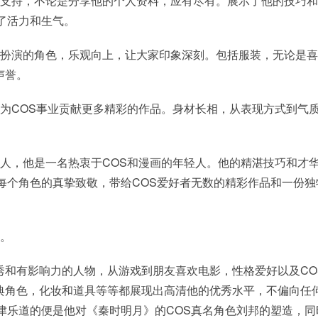
情支持，不论是分享他的个人资料，应有尽有。展示了他的技巧
了活力和生气。
所扮演的角色，乐观向上，让大家印象深刻。包括服装，无论是
声誉。
，为COS事业贡献更多精彩的作品。身材长相，从表现方式到气
轻人，他是一名热衷于COS和漫画的年轻人。他的精湛技巧和才
每个角色的真挚致敬，带给COS爱好者无数的精彩作品和一份独
节。
秀和有影响力的人物，从游戏到朋友喜欢电影，性格爱好以及CO
典角色，化妆和道具等等都展现出高清他的优秀水平，不偏向任
津乐道的便是他对《秦时明月》的COS真名角色刘邦的塑造，同