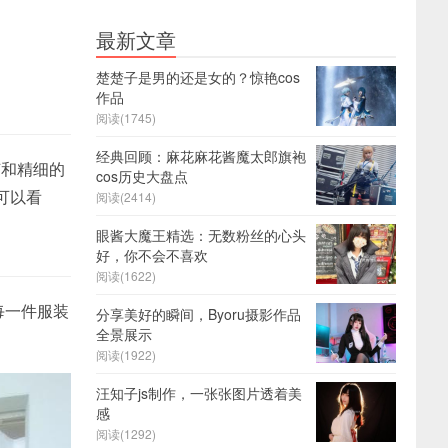
最新文章
楚楚子是男的还是女的？惊艳cos
作品
阅读(1745)
经典回顾：麻花麻花酱魔太郎旗袍
节和精细的
cos历史大盘点
可以看
阅读(2414)
眼酱大魔王精选：无数粉丝的心头
好，你不会不喜欢
阅读(1622)
每一件服装
分享美好的瞬间，Byoru摄影作品
全景展示
阅读(1922)
汪知子js制作，一张张图片透着美
感
阅读(1292)