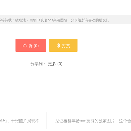
不得转载：
欲成池
»
白银81真名cos高清图包，分享给所有喜欢的朋友们
赞 (
0
)
打赏
分享到：
更多
(
0
)
绰约，十张照片展现不
见证樱群年龄cos技能的独家图片，这个