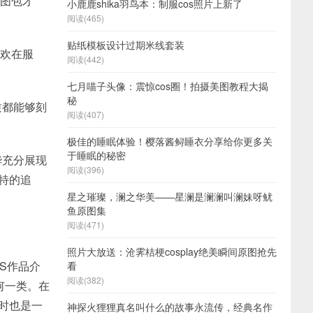
和图包才
小鹿鹿shika羽鸟本：制服cos照片上新了
阅读(465)
贴纸模板设计过期米线套装
喜欢在服
阅读(442)
七月喵子头像：震惊cos圈！拍摄美图教程大揭
秘
质都能够刻
阅读(407)
极佳的睡眠体验！樱落酱鲟睡衣分享给你更多关
于睡眠的秘密
华充分展现
阅读(396)
特的追
星之璀璨，澜之华美——星澜是澜澜叫澜妹呀鱿
鱼原图集
阅读(471)
照片大放送：沧霁桔梗cosplay绝美瞬间原图抢先
S作品介
看
阅读(382)
何一类。在
时也是一
神探火狸狸真名叫什么的故事永流传，经典名作