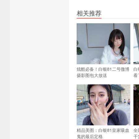
相关推荐
炫酷必备！白银81二号微博
白
摄影图包大放送
看
精品美图：白银81皇家吸血
全
鬼的最后定格
干