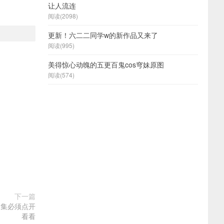
让人流连
阅读(2098)
更新！六二二同学w的新作品又来了
阅读(995)
美得惊心动魄的五更百鬼cos穹妹原图
阅读(574)
下一篇
合集必须点开
看看