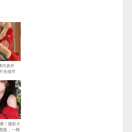
博代表作
不失细节
来袭！摄影大
图集，一网