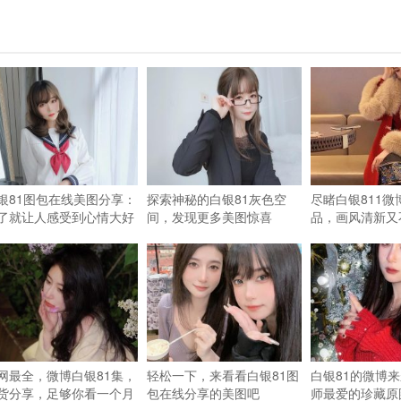
银81图包在线美图分享：
探索神秘的白银81灰色空
尽睹白银811微
了就让人感受到心情大好
间，发现更多美图惊喜
品，画风清新又
网最全，微博白银81集，
轻松一下，来看看白银81图
白银81的微博
货分享，足够你看一个月
包在线分享的美图吧
师最爱的珍藏原