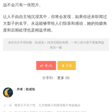
远不会只有一张照片。
让人不由自主地沉浸其中，你将会发现，如果你还未听闻过
大梨子的名字。永远能够带给人们惊喜和感动，她的拍摄角
度和后期处理也是精益求精。
未经允许不得转载：
欲成池
»
纯净无暇的美图，一米八的大梨子图集网盘
绝非一般
赞 (
0
)
打赏
分享到：
更多
(
0
)
作者：
欲成池
上一篇
唯美又不失个性，七月猫猫子的两张图片奇妙融合