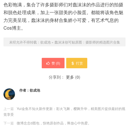
色彩饱满，集合了许多摄影师们对蠢沫沫的作品进行的拍摄
和脱色处理成果，加上一张甜美的小脸蛋。都能将该角色魅
力完美呈现，蠢沫沫的身材合集娇小可爱，有艺术气息的
Cos博主。
未经允许不得转载：
欲成池
»
蠢沫沫创可贴原图：摄影师的精选图片合集
赞 (
0
)
打赏
分享到：
更多
(
0
)
作者：
欲成池
上一篇
Yui金鱼不知火新作更新：彩火飞舞，樱舞升华，精美图片提供最好的视
觉享受
下一篇
微博念念d图包，惊艳原创作品，释放心中热爱。