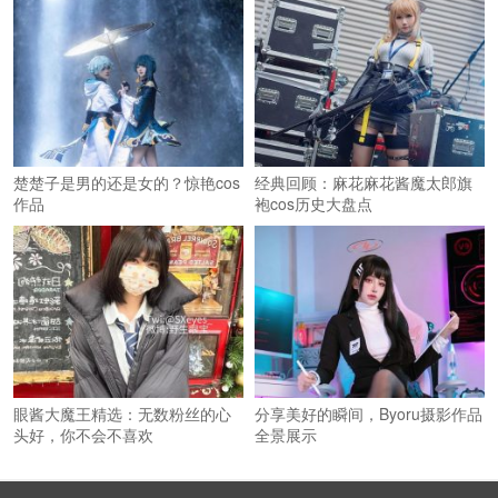
楚楚子是男的还是女的？惊艳cos
经典回顾：麻花麻花酱魔太郎旗
作品
袍cos历史大盘点
眼酱大魔王精选：无数粉丝的心
分享美好的瞬间，Byoru摄影作品
头好，你不会不喜欢
全景展示