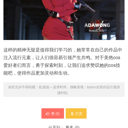
这样的精神无疑是值得我们学习的，她常常在自己的作品中
注入流行元素，让人们很容易引领产生共鸣。对于美艳cos
爱好者们而言，勇于探索时刻，让我们追求赞叹她的cos技
能吧，使得作品更加灵动和生动。
未经允许不得转载：
欲成池
»
追求时尚，领略美艳：byoru全部作品引领浪
漫时刻。
赞 (
0
)
打赏
分享到：
更多
(
0
)