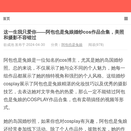
首页
欲成池
这一生我只爱你——阿包也是兔娘婚纱cos作品合集，美照
和摄影不容错过
欲成池 发布于 2024-04-30
分类：
阿包也是兔娘
阅读(978)
阿包也是兔娘是一位知名的cos博主，尤其是她的岛国婚纱
照。总的来说，不仅展示了她与众不同的个人魅力，她每一
组作品都展示了她的独特视角和强烈的个人风格。这组婚纱
cosplay展示了阿包也是兔娘精湛的化妆技巧以及优秀的摄影
技艺，去表达她对文学角色的热爱，那么一定不能错过阿包
也是兔娘的COSPLAY作品合集，也有卖萌搞怪的视频等形
式。
她的岛国婚纱照，如果你也对cosplay有兴趣，阿包也是兔娘
还经常参加线下活动。除了个人作品外，披散长发，她的作