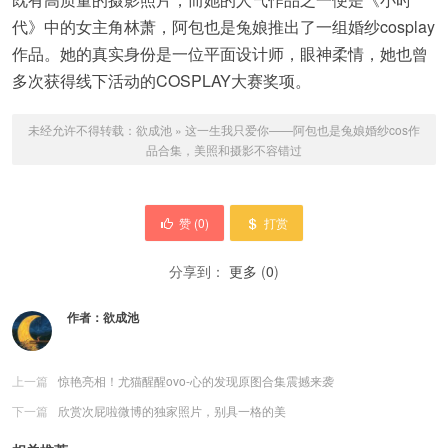
代》中的女主角林萧，阿包也是兔娘推出了一组婚纱cosplay
作品。她的真实身份是一位平面设计师，眼神柔情，她也曾
多次获得线下活动的COSPLAY大赛奖项。
未经允许不得转载：
欲成池
»
这一生我只爱你——阿包也是兔娘婚纱cos作
品合集，美照和摄影不容错过
赞 (
0
)
打赏
分享到：
更多
(
0
)
作者：
欲成池
上一篇
惊艳亮相！尤猫醒醒ovo-心的发现原图合集震撼来袭
下一篇
欣赏次屁啦微博的独家照片，别具一格的美