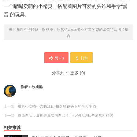
一个嘟嘴卖萌的小精灵，搭配着图片可爱的头饰和手拿“蛋
蛋”的玩具。
未经允许不得转载：
欲成池
»
欣赏这coser专业打造的您的蛋蛋特写图片集
合
赞 (
0
)
打赏
分享到：
更多
(
0
)
作者：
欲成池
上一篇
爆机少女喵小吉临江仙-摄影师镜头下的半人半猫
下一篇
束缚自我，展现最真实的自己！小容仔咕咕咕圣诞赏析精选
相关推荐