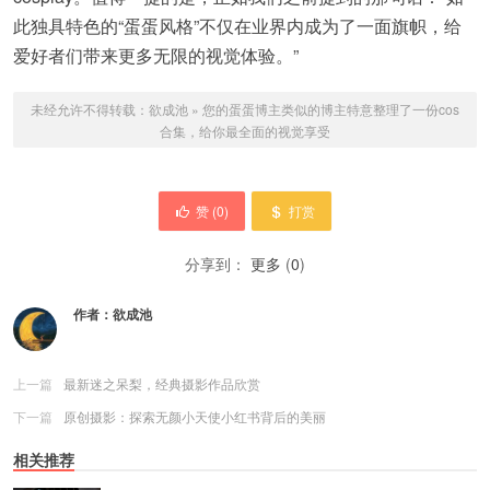
此独具特色的“蛋蛋风格”不仅在业界内成为了一面旗帜，给
爱好者们带来更多无限的视觉体验。”
未经允许不得转载：
欲成池
»
您的蛋蛋博主类似的博主特意整理了一份cos
合集，给你最全面的视觉享受
赞 (
0
)
打赏
分享到：
更多
(
0
)
作者：
欲成池
上一篇
最新迷之呆梨，经典摄影作品欣赏
下一篇
原创摄影：探索无颜小天使小红书背后的美丽
相关推荐