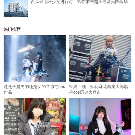
西瓜呆毛汪少女进行时，给你带来超美高清美图奢华
热门推荐
楚楚子是男的还是女的？惊艳cos
经典回顾：麻花麻花酱魔太郎旗
作品
袍cos历史大盘点