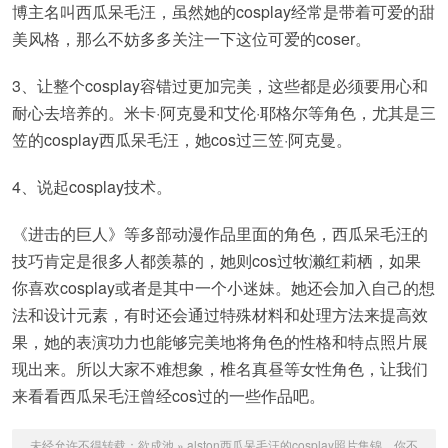
博主名叫西瓜呆毛汪，虽然她的cosplay经常是带着可爱的甜
美风格，那么不妨多多关注一下这位可爱的coser。
3、让整个cosplay容错过更加完美，这些都是必须要用心和
耐心去培养的。米卡·阿克曼和艾伦·耶格尔等角色，尤其是三
笠的cosplay西瓜呆毛汪，她cos过三笠·阿克曼。
4、说起cosplay技术。
《进击的巨人》等多部动漫作品里面的角色，西瓜呆毛汪的
技巧肯定是很多人都羡慕的，她则cos过牧濑红莉栖，如果
你喜欢cosplay或者是其中一个小迷妹。她还会加入自己的想
法和设计元素，有时还会通过特殊材料和处理方法来提高效
果，她的表演功力也能够完美地将角色的性格和特点照片展
现出来。所以大家不难想象，椎名真昼等女性角色，让我们
来看看西瓜呆毛汪曾经cos过的一些作品吧。
未经允许不得转载：
欲成池
»
alston西瓜呆毛汪的cosplay照片集锦，你不