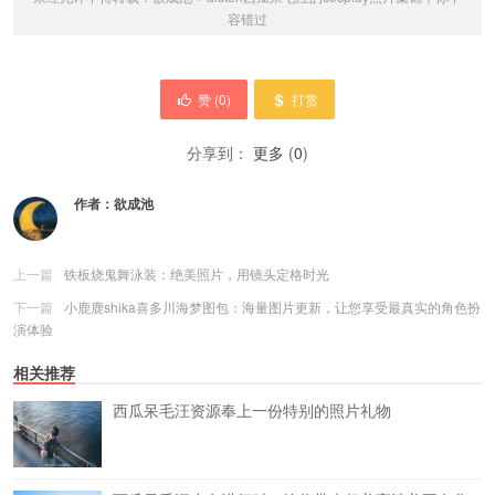
容错过
赞 (
0
)
打赏
分享到：
更多
(
0
)
作者：
欲成池
上一篇
铁板烧鬼舞泳装：绝美照片，用镜头定格时光
下一篇
小鹿鹿shika喜多川海梦图包：海量图片更新，让您享受最真实的角色扮
演体验
相关推荐
西瓜呆毛汪资源奉上一份特别的照片礼物