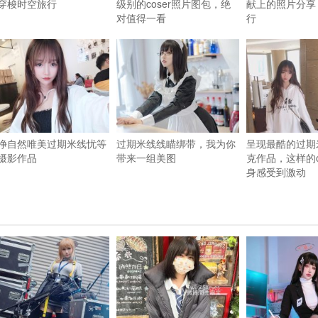
穿梭时空旅行
级别的coser照片图包，绝
献上的照片分享
对值得一看
行
净自然唯美过期米线忧等
过期米线线瞄绑带，我为你
呈现最酷的过期
摄影作品
带来一组美图
克作品，这样的c
身感受到激动