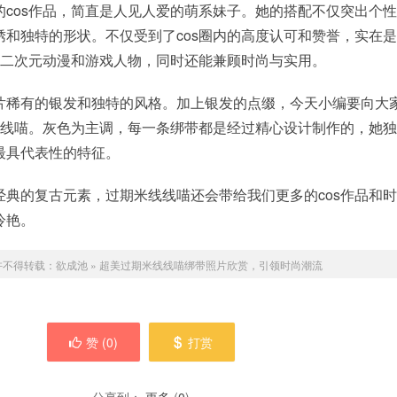
的cos作品，简直是人见人爱的萌系妹子。她的搭配不仅突出个
绣和独特的形状。不仅受到了cos圈内的高度认可和赞誉，实在
类二次元动漫和游戏人物，同时还能兼顾时尚与实用。
片稀有的银发和独特的风格。加上银发的点缀，今天小编要向大
米线线喵。灰色为主调，每一条绑带都是经过精心设计制作的，她
最具代表性的特征。
经典的复古元素，过期米线线喵还会带给我们更多的cos作品和
冷艳。
许不得转载：
欲成池
»
超美过期米线线喵绑带照片欣赏，引领时尚潮流
赞 (
0
)
打赏