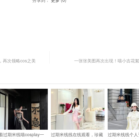
分享到：
更多
(
0
)
再次领略cos之美
一张张美图再次出现！喵小吉花
着过期米线喵cosplay一
过期米线线在线观看，珍藏
过期米线线个人