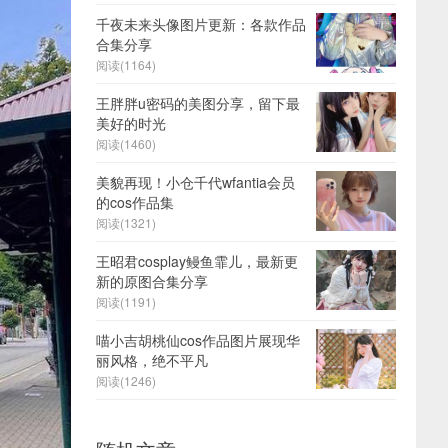
千夜未来头像图片更新：各款作品
合集分享
阅读(1164)
王胖胖u密码的美图分享，留下最
美好的时光
阅读(1460)
美貌再现！小仓千代wfantia会员
的cos作品集
阅读(1321)
王昭君cosplay鳗鱼霏儿，最新更
新的原图合集分享
阅读(1191)
喵小吉胡桃仙cos作品图片展现华
丽风格，绝不平凡
阅读(1246)