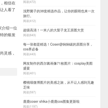
阅读(472)
性，相信在
是让人看了
浅野菌子的38套精选作品，让你的眼睛也来一次
旅行。
阅读(412)
家介绍一位
超级高清！一米八的大梨子龙王原图大赏
独特的银发
阅读(643)
每一张都是精选！Coser@焖焖碳的原图分享，
cos界必备
时尚灵感，
阅读(443)
网友制作的西尔酱画像71枚图片：cosplay美图
盛宴
阅读(401)
樱桃喵微博图片的美感之旅，从不让人感到无趣
乏味
阅读(597)
鹿鹿coser shika小鹿鹿cos图集更新啦
阅读(1197)