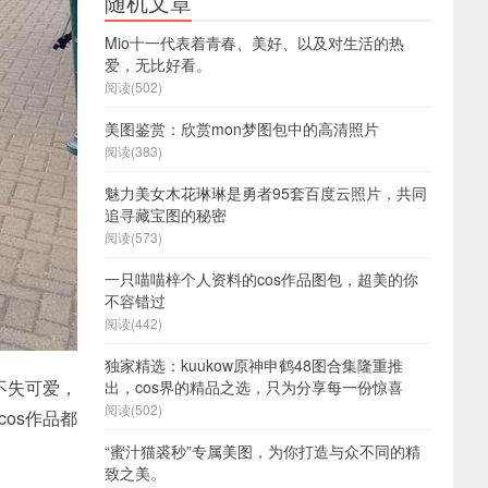
随机文章
Mio十一代表着青春、美好、以及对生活的热
爱，无比好看。
阅读(502)
美图鉴赏：欣赏mon梦图包中的高清照片
阅读(383)
魅力美女木花琳琳是勇者95套百度云照片，共同
追寻藏宝图的秘密
阅读(573)
一只喵喵梓个人资料的cos作品图包，超美的你
不容错过
阅读(442)
独家精选：kuukow原神申鹤48图合集隆重推
不失可爱，
出，cos界的精品之选，只为分享每一份惊喜
阅读(502)
os作品都
“蜜汁猫裘秒”专属美图，为你打造与众不同的精
致之美。