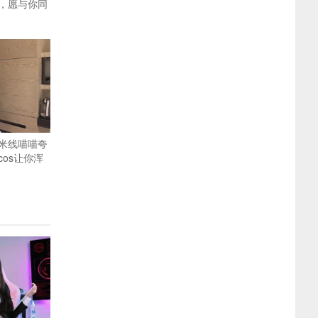
，愿与你同
米线喵喵夸
os让你浑