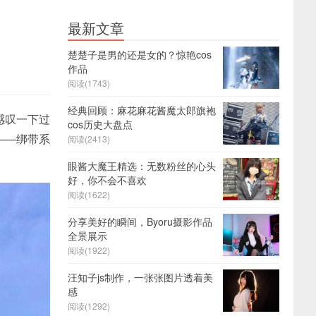
最新文章
楚楚子是男的还是女的？惊艳cos
作品
阅读(1743)
经典回顾：麻花麻花酱魔太郎旗袍
感叹一下过
cos历史大盘点
——绑带系
阅读(2413)
眼酱大魔王精选：无数粉丝的心头
好，你不会不喜欢
阅读(1622)
分享美好的瞬间，Byoru摄影作品
全景展示
阅读(1922)
汪知子js制作，一张张图片透着美
感
阅读(1292)