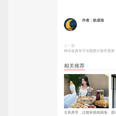
作者：
欲成池
上一篇
神乐坂真冬可乐瓶图片新作更新，
相关推荐
古风美学，过期米线线喵免
跟