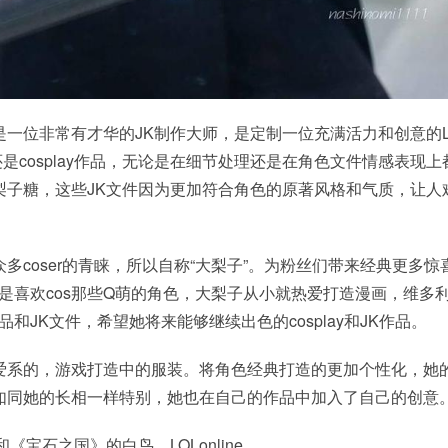
一位非常有才华的JK制作大师，是定制一位充满活力和创意的LO
文件还是cosplay作品，无论是在细节处理还是在角色文件情感表现
梨子糖，这些JK文件因为更加符合角色的原著风格和气质，让人
多coser的青睐，所以自称“大梨子”。为粉丝们带来经典更多惊
点就是喜欢cos那些Q萌的角色，大梨子从小就热爱打造漫画，维多
作品和JK文件，希望她将来能够继续出色的cosplay和JK作品。
爱系的，游戏打造中的服装。将角色经典打造的更加个性化，她
如同她的长相一样特别，她也在自己的作品中加入了自己的创意
《宝石之国》的白鸟，LOLonline。