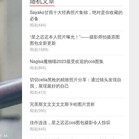
随机文章
Sayako甘雨十大经典照片集锦，绝对是你收藏的
必备
阅读(444)
“星之迟迟本人照片曝光！”——摄影师拍摄原图
图包全新更新
阅读(1689)
Nagisa魔物喵2023最受欢迎的cos图集
阅读(865)
切切celia黑枪的精致照片分享：通过镜头发现自
我，展现最好的自己
阅读(413)
完美斯文文文文文斯卡哈图片赏析
阅读(395)
佳作连连，星之迟迟cos图包摄影令人惊叹
阅读(445)