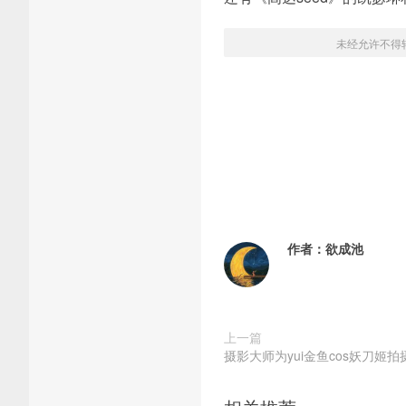
未经允许不得
作者：
欲成池
上一篇
摄影大师为yui金鱼cos妖刀姬拍