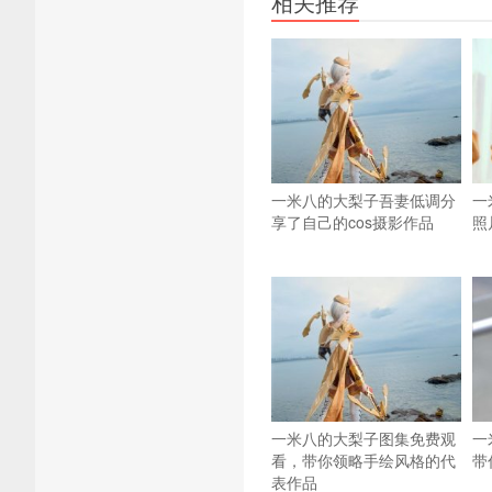
相关推荐
一米八的大梨子吾妻低调分
一
享了自己的cos摄影作品
照
一米八的大梨子图集免费观
一
看，带你领略手绘风格的代
带
表作品