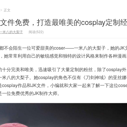
正文
>
文件免费，打造最唯美的cosplay定制
一米八的大梨子
阅读(522)
伴们都不会陌生一位可爱甜美的coser——一米八的大梨子，她的J
喜爱，她常常利用自己的敏锐感觉和独特的设计风格来制作各种漫画
十分完美和唯美，迅速吸引了大量定制的粉丝，除了cosplay
米八的大梨子。她cosplay的角色不仅有《刀剑神域》的亚丝
osplay作品和JK文件，小编就和大家一起来了解一下这位cos
是一位免费优秀的JK制作大师。