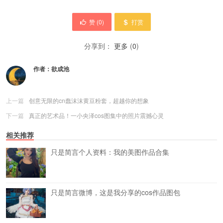
赞 (
0
)
打赏
分享到：
更多
(
0
)
作者：
欲成池
上一篇
创意无限的cn蠢沫沫黄豆粉套，超越你的想象
下一篇
真正的艺术品！一小央泽cos图集中的照片震撼心灵
相关推荐
只是简言个人资料：我的美图作品合集
只是简言微博，这是我分享的cos作品图包