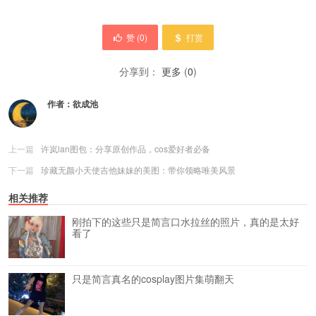
赞 (
0
)
打赏
分享到：
更多
(
0
)
作者：
欲成池
上一篇
许岚lan图包：分享原创作品，cos爱好者必备
下一篇
珍藏无颜小天使吉他妹妹的美图：带你领略唯美风景
相关推荐
刚拍下的这些只是简言口水拉丝的照片，真的是太好
看了
只是简言真名的cosplay图片集萌翻天