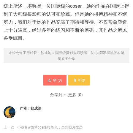
综上所述，堪称是一位国际级的coser，她的作品在国际上得
到了大师级摄影师的认可和珍藏。但是她的拼搏精神和不懈
努力，我们对于她的作品充满了期待和等待。不仅形象塑造
上十分逼真，经过多年的练习和不断的磨砺，其作品之所以
备受瞩目。
未经允许不得转载：
欲成池
»
国际级摄影大师珍藏！Ninja阿寨寨黑胶衣魅
魔原图合集
赞 (
0
)
打赏
分享到：
更多
(
0
)
作者：
欲成池
上一篇
小巫酱w微博cos经典角色，全套照片放送