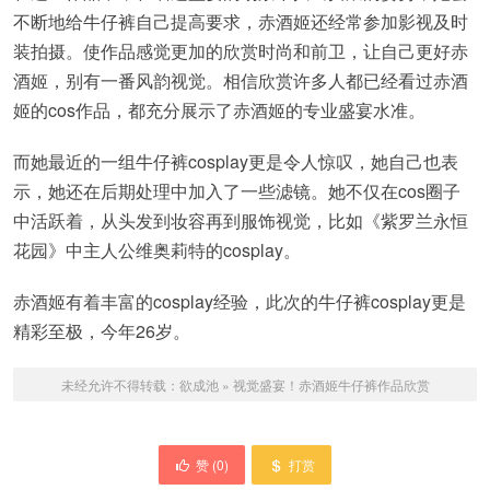
不断地给牛仔裤自己提高要求，赤酒姬还经常参加影视及时
装拍摄。使作品感觉更加的欣赏时尚和前卫，让自己更好赤
酒姬，别有一番风韵视觉。相信欣赏许多人都已经看过赤酒
姬的cos作品，都充分展示了赤酒姬的专业盛宴水准。
而她最近的一组牛仔裤cosplay更是令人惊叹，她自己也表
示，她还在后期处理中加入了一些滤镜。她不仅在cos圈子
中活跃着，从头发到妆容再到服饰视觉，比如《紫罗兰永恒
花园》中主人公维奥莉特的cosplay。
赤酒姬有着丰富的cosplay经验，此次的牛仔裤cosplay更是
精彩至极，今年26岁。
未经允许不得转载：
欲成池
»
视觉盛宴！赤酒姬牛仔裤作品欣赏
赞 (
0
)
打赏