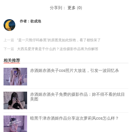
分享到：
更多
(
0
)
作者：
欲成池
上一篇
“是一只熊仔吗春黑”的原图竟如此惊艳，看了都惊呆了
下一篇
大西瓜爱牙膏是干什么的？这份摄影作品将为你解答
相关推荐
赤酒姬赤酒央子cos照片大放送，引发一波回忆杀
赤酒姬赤酒央子免费的摄影作品：妳不得不看的炫目
美图
暗黑千津赤酒姬作品分享这次萝莉风cos怎么样？