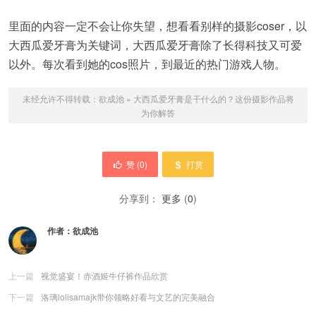
里面的内容一定不会让你失望，想看看别样的摄影coser，以
大西瓜爱牙膏为关键词，大西瓜爱牙膏除了长得科技又可爱
以外。每次看到她的cos照片，到最近的热门游戏人物。
未经允许不得转载：
欲成池
»
大西瓜爱牙膏是干什么的？这份摄影作品将
为你解答
赞 (
0
)
打赏
分享到：
更多
(
0
)
作者：
欲成池
上一篇
视觉盛宴！赤酒姬牛仔裤作品欣赏
下一篇
洛璃lolisamajk带你领略好看与文艺的完美融合