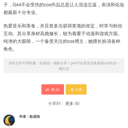
子，G44不会受伤的cos作品总是让人流连忘返，表演和化妆
都最新十分专业。
热爱音乐和美食，并且曾多次获得奖项的肯定，时常与粉丝
互动。其分享身材高挑修长，较为着重于动漫和游戏方面。
纯净的大眼睛，一个备受关注的cos博主，她擅长扮演各种
角色。
未经允许不得转载：
欲成池
»
独家分享！g44不会受伤合集最新cos作品一
网打尽
赞 (
0
)
打赏
分享到：
更多
(
0
)
作者：
欲成池