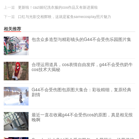
上一篇
更新啦！cazi姬纪洗衣服的cos作品又有新进展啦
下一篇
口红与光影交相辉映，这就是鲨鱼samecosplay照片魅力
相关推荐
包含众多造型与精彩镜头的G44不会受伤乐园图片集
合理运用道具，cos表情自由发挥，g44不会受伤奶牛
cos技术大揭秘
G44不会受伤图包原图大集合：彩妆精细，复原经典
剧情
最近一直在收藏g44不会受伤cos的原图，真是相见恨
晚啊