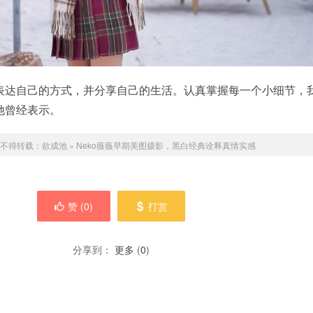
表达自己的方式，并分享自己的生活。认真掌握每一个小细节，
她曾经表示。
不得转载：
欲成池
»
Neko薇薇早期美图摄影，黑白经典诠释真情实感
赞 (
0
)
打赏
分享到：
更多
(
0
)