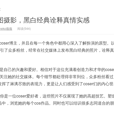
文
美图摄影，黑白经典诠释真情实感
neko薇薇
阅读(544)
的coser博主，并且在每一个角色中都用心深入了解扮演的原型。
巧吸引了众多粉丝，经常在社交媒体上发布黑白经典的照片，诠释
ay是自己的兴趣和爱好。相信对于这位充满着创造力和才华的cose
y，去关注她的社交媒体。每个细节都处理得非常到位，众多粉丝看
挥了淋漓尽致的表现力，更是让人们感受到了coser们的内心世
果你是一位coser爱好者，这些照片不仅展现了她的高超技艺。塑
品中，浏览她的每个cos作品。同时也可以结识很多志同道合的