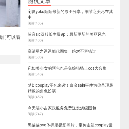
随机文章
宅夏yoko陌陌最新的原图分享，细节之美尽在其
中
阅读(465)
弦音sic汉服长生殿9p：最新更新的美丽风光
我们可以看
阅读(466)
高清星之迟迟能代图集，绝对不容错过
阅读(506)
宛如美少女的阿包也是兔娘猫骑士cos大合集
阅读(546)
梦幻cosplay图包来袭！白金saki事件为你呈现最
精致的角色扮演
阅读(452)
今天喵小吉家政服务免费送发烧级图包
阅读(747)
黑猫猫ovo体操服摄影照片，带你走进cosplay世