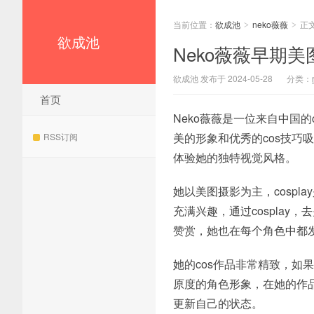
当前位置：
欲成池
neko薇薇
正
>
>
欲成池
Neko薇薇早期
欲成池 发布于 2024-05-28
分类：
首页
Neko薇薇是一位来自中国
美的形象和优秀的cos技
RSS订阅
体验她的独特视觉风格。
她以美图摄影为主，cospl
充满兴趣，通过cospla
赞赏，她也在每个角色中都发
她的cos作品非常精致，如
原度的角色形象，在她的作
更新自己的状态。