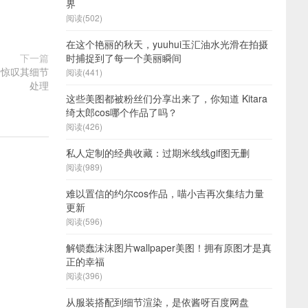
界
阅读(502)
在这个艳丽的秋天，yuuhui玉汇油水光滑在拍摄
下一篇
时捕捉到了每一个美丽瞬间
，惊叹其细节
阅读(441)
处理
这些美图都被粉丝们分享出来了，你知道 Kitara
绮太郎cos哪个作品了吗？
阅读(426)
私人定制的经典收藏：过期米线线gif图无删
阅读(989)
难以置信的约尔cos作品，喵小吉再次集结力量
更新
阅读(596)
解锁蠢沫沫图片wallpaper美图！拥有原图才是真
正的幸福
阅读(396)
从服装搭配到细节渲染，是依酱呀百度网盘