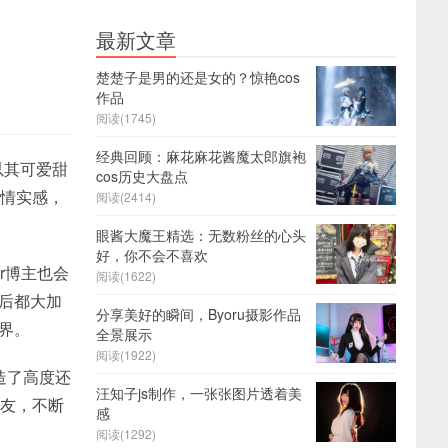
最新文章
楚楚子是男的还是女的？惊艳cos
作品
阅读(1745)
经典回顾：麻花麻花酱魔太郎旗袍
以其可爱甜
cos历史大盘点
真情实感，
阅读(2414)
眼酱大魔王精选：无数粉丝的心头
好，你不会不喜欢
r博主也会
阅读(1622)
过后都大加
分享美好的瞬间，Byoru摄影作品
界。
全景展示
阅读(1922)
造了高度还
汪知子js制作，一张张图片透着美
朋友，不断
感
阅读(1292)